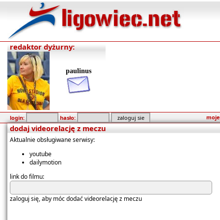
redaktor dyżurny:
paulinus
moje
login:
hasło:
dodaj videorelację z meczu
Aktualnie obsługiwane serwisy:
youtube
dailymotion
link do filmu:
zaloguj się, aby móc dodać videorelację z meczu